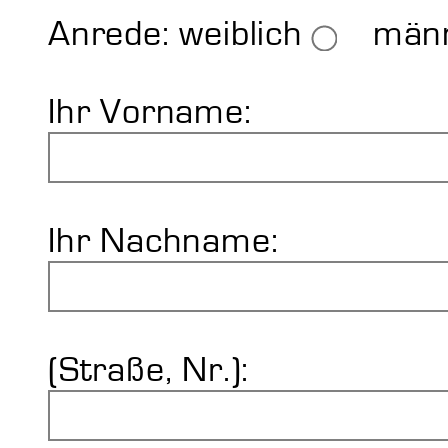
Shore Duromet
Impressum
Anrede:
weiblich
männ
Ihr Vorname:
Ihr Nachname:
(Straße, Nr.):