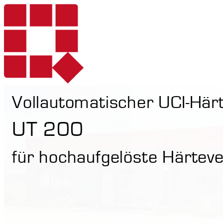
Vollautomatischer UCI-Här
Produkte
UT 200
für hochaufgelöste Härteve
Dienstleistungen
Härteprüfung mo